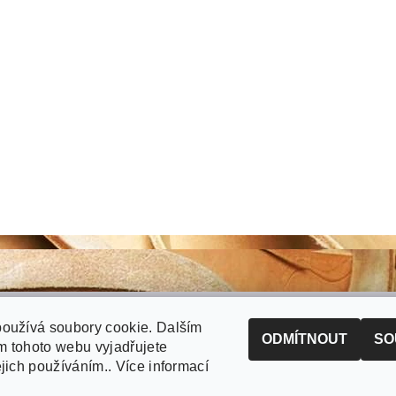
oužívá soubory cookie. Dalším
RECENZE Brašnářství Smetana (GOOGLE)
ODMÍTNOUT
SO
 tohoto webu vyjadřujete
ejich používáním.. Více informací
Fotogalerie zakázkové výroby