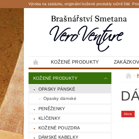
Výroba na zakázku, originální kožené produkty ručně šité
KOŽENÉ PRODUKTY
ZAKÁZKOV
KOŽENÉ PRODUKTY
OPASKY PÁNSKÉ
DÁ
Opasky dámské
PENĚŽENKY
Akce
KLÍČENKY
KOŽENÉ POUZDRA
DÁMSKÉ KABELKY