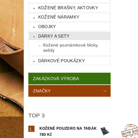
KOŽENÉ BRAŠNY, AKTOVKY
KOŽENÉ NÁRAMKY
OBOJKY
DÁRKY A SETY
Kožené poznámkové bloky,
sešity
DÁRKOVÉ POUKÁZKY
ZAKÁZKOVÁ VÝROBA
ZNAČKY
TOP 3
KOŽENÉ POUZDRO NA TABÁK
780 Kč