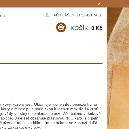
|
m.cz
PŘIHLÁŠENÍ
REGISTRACE
KOŠÍK:
0 Kč
T
árkový kožený set. Obsahuje ručně šitou peněženku na
 karty a mince plus praktickou klíčenku max do 14 kusů
 je vždy ve stejné kombinaci barev. Vše baleno v dárkové
rabičce. Dále set obsahuje plastovou NFC kartu s čipem,
řiložení k mobilu a kliknutím na odkaz, se zobrazí další
ukty zakázkové výroby.