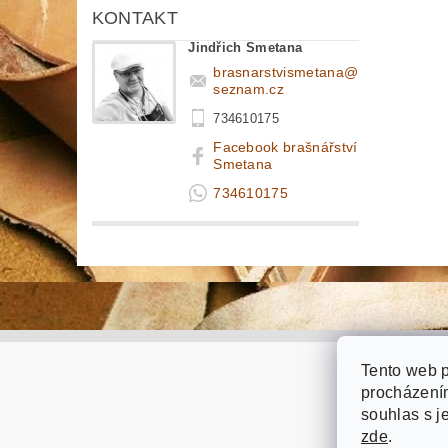
KONTAKT
Jindřich Smetana
brasnarstvismetana
@
seznam.cz
734610175
Facebook brašnářství
Smetana
734610175
Tento web p
procházením
souhlas s j
zde
.