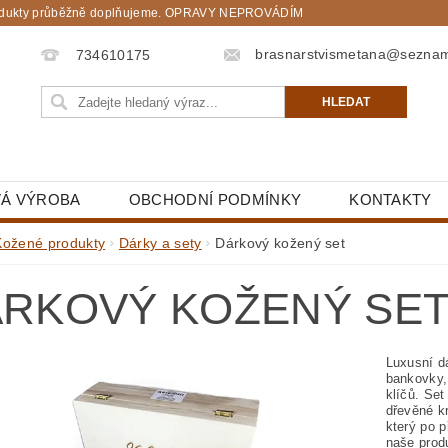
. Produkty průběžně doplňujeme. OPRAVY NEPROVÁDÍM
brasnarstvismetana@sezna
734610175
Á VÝROBA
OBCHODNÍ PODMÍNKY
KONTAKTY
Kožené produkty
Dárky a sety
Dárkový kožený set
RKOVÝ KOŽENÝ SE
Luxusní d
bankovky,
klíčů. Set
dřevěné k
který po p
naše prod