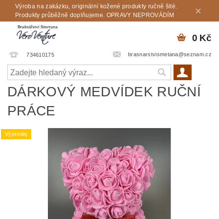
Výroba na zakázku, originální kožené produkty ručně šité.
Produkty průběžně doplňujeme. OPRAVY NEPROVÁDÍM
0 Kč
brasnarstvismetana@seznam.cz
734610175
DÁRKOVÝ MEDVÍDEK RUČNÍ
PRÁCE
Výprodej