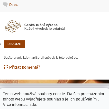
Dotaz
Česká ruční výroba
Každý výrobek je originál
DISKUZE
Buďte první, kdo napíše příspěvek k této položce.
Přidat komentář
Tento web používá soubory cookie. Dalším procházením
RECENZE Brašnářství Smetana (GOOGLE)
tohoto webu vyjadřujete souhlas s jejich používáním..
Více informací
zde
.
Fotogalerie zakázkové výroby