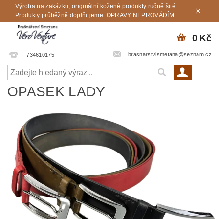
Výroba na zakázku, originální kožené produkty ručně šité.
Produkty průběžně doplňujeme. OPRAVY NEPROVÁDÍM
0 Kč
brasnarstvismetana@seznam.cz
734610175
OPASEK LADY