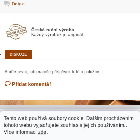
Dotaz
Česká ruční výroba
Každý výrobek je originál
DISKUZE
Buďte první, kdo napíše příspěvek k této položce.
Přidat komentář
Tento web používá soubory cookie. Dalším procházením
RECENZE Brašnářství Smetana (GOOGLE)
tohoto webu vyjadřujete souhlas s jejich používáním..
Více informací
zde
.
Fotogalerie zakázkové výroby