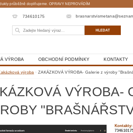
. Produkty průběžně doplňujeme. OPRAVY NEPROVÁDÍM
brasnarstvismetana@sezna
734610175
Á VÝROBA
OBCHODNÍ PODMÍNKY
KONTAKTY
Zakázková výroba
ZAKÁZKOVÁ VÝROBA- Galerie z výroby "Brašná
KÁZKOVÁ VÝROBA- G
ROBY "BRAŠNÁŘSTV
Kontakty
73461017