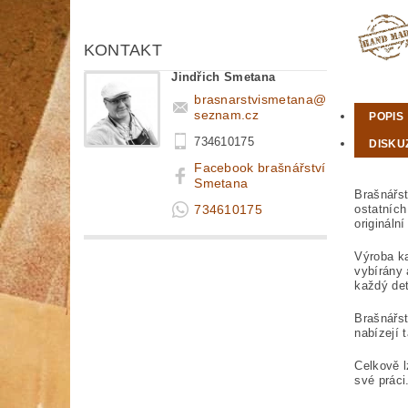
KONTAKT
Jindřich Smetana
brasnarstvismetana
@
seznam.cz
POPIS
734610175
DISKU
Facebook brašnářství
Smetana
Brašnářst
734610175
ostatních
origináln
Výroba ka
vybírány 
každý det
Brašnářst
nabízejí 
Celkově l
své práci