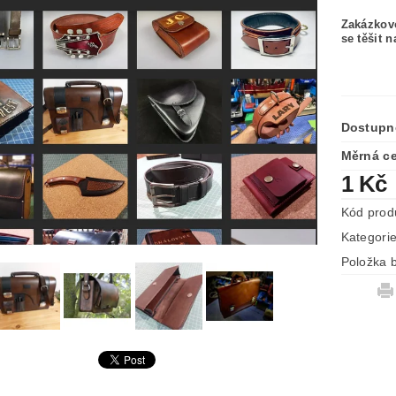
Zakázkov
se těšit 
Dostupn
Měrná c
1 Kč
Kód prod
Kategori
Položka b