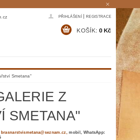
|
m.cz
PŘIHLÁŠENÍ
REGISTRACE
KOŠÍK:
0 Kč
řství Smetana"
ALERIE Z
Í SMETANA"
: brasnarstvismetana@seznam.cz,
mobil, WhatsApp:
5