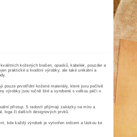
u kvalitních kožených brašen, opasků, kabelek, pouzder a
n praktické a kvalitní výrobky, ale také unikátní a
ndy.
 pouze prvotřídní kožené materiály, které jsou pečlivě
ny výrobky jsou ručně šité a vyrobené s velkou péčí o
lní přístup. S radostí přijímají zakázky na míru a
ál, loga či dalších designových prvků.
ění, kde každý výrobek je vytvořen srdcem a láskou ke