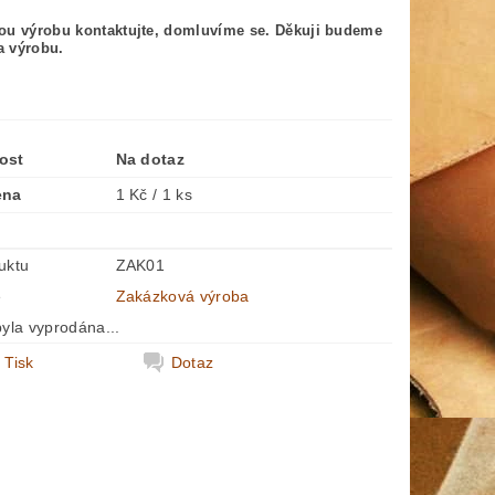
ou výrobu kontaktujte, domluvíme se. Děkuji budeme
na výrobu.
ost
Na dotaz
ena
1 Kč / 1 ks
uktu
ZAK01
e
Zakázková výroba
yla vyprodána...
Tisk
Dotaz